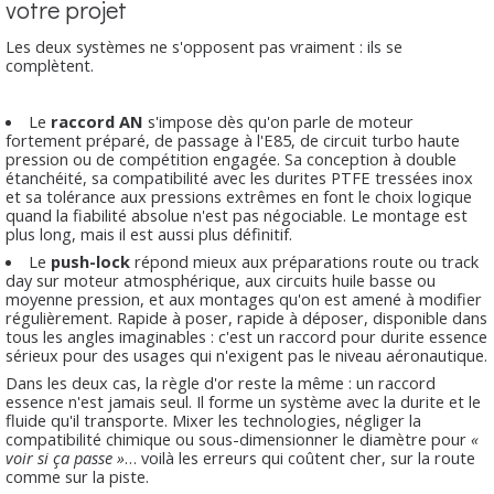
votre projet
Les deux systèmes ne s'opposent pas vraiment : ils se
complètent.
Le
raccord AN
s'impose dès qu'on parle de moteur
fortement préparé, de passage à l'E85, de circuit turbo haute
pression ou de compétition engagée. Sa conception à double
étanchéité, sa compatibilité avec les durites PTFE tressées inox
et sa tolérance aux pressions extrêmes en font le choix logique
quand la fiabilité absolue n'est pas négociable. Le montage est
plus long, mais il est aussi plus définitif.
Le
push-lock
répond mieux aux préparations route ou track
day sur moteur atmosphérique, aux circuits huile basse ou
moyenne pression, et aux montages qu'on est amené à modifier
régulièrement. Rapide à poser, rapide à déposer, disponible dans
tous les angles imaginables : c'est un raccord pour durite essence
sérieux pour des usages qui n'exigent pas le niveau aéronautique.
Dans les deux cas, la règle d'or reste la même : un raccord
essence n'est jamais seul. Il forme un système avec la durite et le
fluide qu'il transporte. Mixer les technologies, négliger la
compatibilité chimique ou sous-dimensionner le diamètre pour
«
voir si ça passe »
… voilà les erreurs qui coûtent cher, sur la route
comme sur la piste.