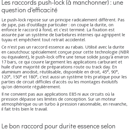
Les raccords push-lock (à manchonner) : une
question d'efficacité
Le push-lock repose sur un principe radicalement différent. Pas
de jupe, pas d'outillage particulier : on coupe la durite, on
enfonce le raccord à fond, et c'est terminé. La fixation est
assurée par un système de barbelures internes qui agrippent le
tuyau et empêchent tout retrait accidentel.
Ce n'est pas un raccord essence au rabais. Utilisé avec la durite
en caoutchouc spécialement conçue pour cette technologie (NBR
ou équivalent), le push-lock offre une tenue solide jusqu'à environ
17 bars, ce qui couvre largement les applications carburant et
huile d'une majorité de préparations route ou track day. En
aluminium anodisé, réutilisable, disponible en droit, 45°, 90°,
120°, 150° et 180°, c'est aussi un système très pratique pour les
parties de circuit difficiles d'accès ou les montages évolutifs
qu'on démonte régulièrement.
Il ne convient pas aux applications E85 ni aux circuits où la
pression dépasse ses limites de conception. Sur un moteur
atmosphérique ou un turbo à pression raisonnable, en revanche,
il fait très bien le travail.
Le bon raccord pour durite essence selon