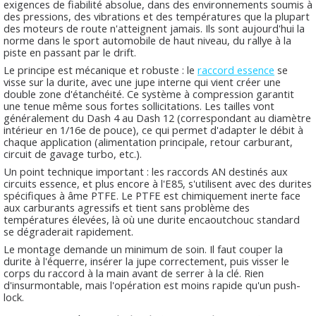
exigences de fiabilité absolue, dans des environnements soumis à
des pressions, des vibrations et des températures que la plupart
des moteurs de route n'atteignent jamais. Ils sont aujourd'hui la
norme dans le sport automobile de haut niveau, du rallye à la
piste en passant par le drift.
Le principe est mécanique et robuste : le
raccord essence
se
visse sur la durite, avec une jupe interne qui vient créer une
double zone d'étanchéité. Ce système à compression garantit
une tenue même sous fortes sollicitations. Les tailles vont
généralement du Dash 4 au Dash 12 (correspondant au diamètre
intérieur en 1/16e de pouce), ce qui permet d'adapter le débit à
chaque application (alimentation principale, retour carburant,
circuit de gavage turbo, etc.).
Un point technique important : les raccords AN destinés aux
circuits essence, et plus encore à l'E85, s'utilisent avec des durites
spécifiques à âme PTFE. Le PTFE est chimiquement inerte face
aux carburants agressifs et tient sans problème des
températures élevées, là où une durite encaoutchouc standard
se dégraderait rapidement.
Le montage demande un minimum de soin. Il faut couper la
durite à l'équerre, insérer la jupe correctement, puis visser le
corps du raccord à la main avant de serrer à la clé. Rien
d'insurmontable, mais l'opération est moins rapide qu'un push-
lock.