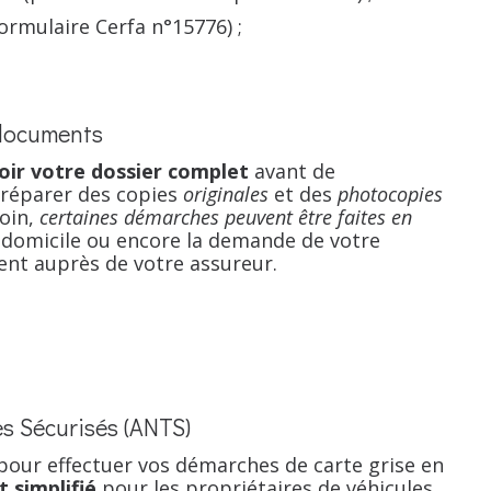
ormulaire Cerfa n°15776) ;
 documents
oir votre dossier complet
avant de
réparer des copies
originales
et des
photocopies
oin,
certaines démarches peuvent être faites en
e domicile ou encore la demande de votre
ent auprès de votre assureur.
es Sécurisés (ANTS)
l pour effectuer vos démarches de carte grise en
t simplifié
pour les propriétaires de véhicules.