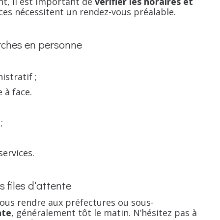
t, il est important de
vérifier les horaires et
vices nécessitent un rendez-vous préalable.
rches en personne
stratif ;
 à face.
;
services.
 files d'attente
 vous rendre aux préfectures ou sous-
nte
, généralement tôt le matin. N’hésitez pas à